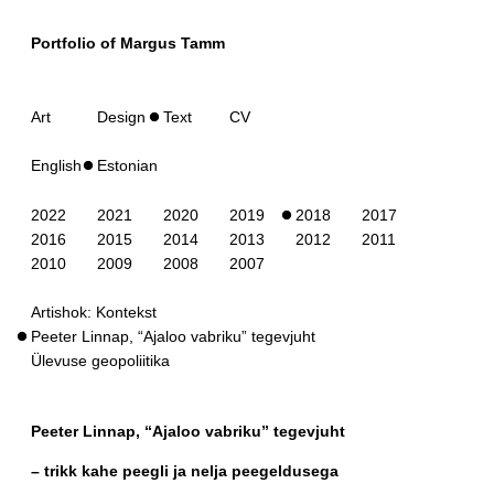
Portfolio of Margus Tamm
Art
Design
Text
CV
English
Estonian
2022
2021
2020
2019
2018
2017
2016
2015
2014
2013
2012
2011
2010
2009
2008
2007
Artishok: Kontekst
Peeter Linnap, “Ajaloo vabriku” tegevjuht
Ülevuse geopoliitika
Peeter Linnap, “Ajaloo vabriku” tegevjuht
– trikk kahe peegli ja nelja peegeldusega